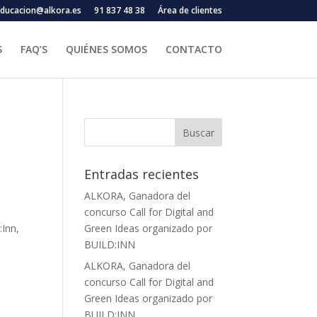
ducacion@alkora.es
91 837 48 38
Área de clientes
S
FAQ’S
QUIÉNES SOMOS
CONTACTO
Entradas recientes
ALKORA, Ganadora del
concurso Call for Digital and
:Inn,
Green Ideas organizado por
BUILD:INN
ALKORA, Ganadora del
concurso Call for Digital and
Green Ideas organizado por
BUILD:INN