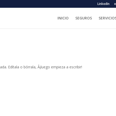
LinkedIn
e
INICIO
SEGUROS
SERVICIO
da. Edítala o bórrala, Â¡luego empieza a escribir!