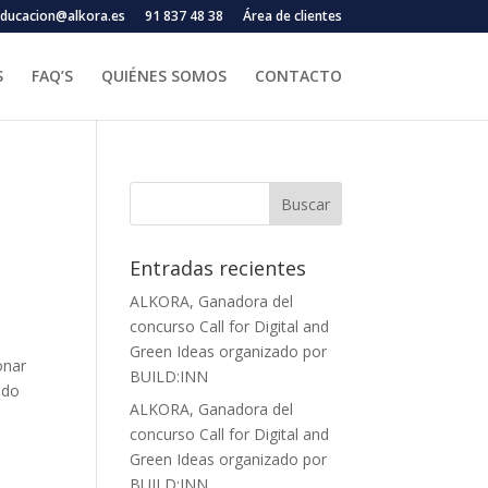
ducacion@alkora.es
91 837 48 38
Área de clientes
S
FAQ’S
QUIÉNES SOMOS
CONTACTO
Entradas recientes
ALKORA, Ganadora del
concurso Call for Digital and
Green Ideas organizado por
onar
BUILD:INN
ndo
ALKORA, Ganadora del
concurso Call for Digital and
Green Ideas organizado por
BUILD:INN