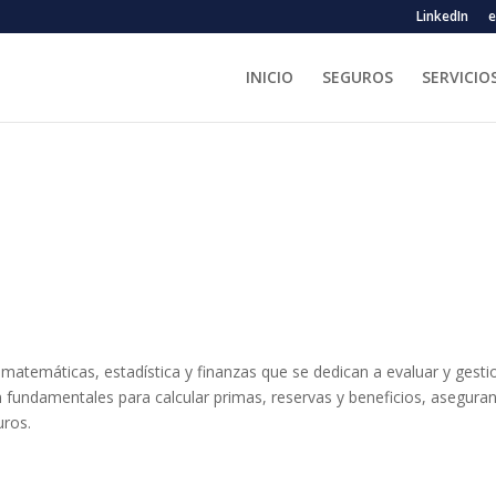
LinkedIn
e
INICIO
SEGUROS
SERVICIO
matemáticas, estadística y finanzas que se dedican a evaluar y gesti
on fundamentales para calcular primas, reservas y beneficios, asegura
uros.