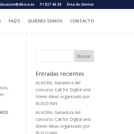
ducacion@alkora.es
91 837 48 38
Área de clientes
S
FAQ’S
QUIÉNES SOMOS
CONTACTO
Entradas recientes
ALKORA, Ganadora del
asos,
concurso Call for Digital and
en
Green Ideas organizado por
BUILD:INN
UROS
ALKORA, Ganadora del
concurso Call for Digital and
Green Ideas organizado por
BUILD:INN