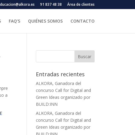
ducacion@alkora.es
91 837 48 38
Área de clientes
S
FAQ’S
QUIÉNES SOMOS
CONTACTO
s
Entradas recientes
ALKORA, Ganadora del
mpre
concurso Call for Digital and
so a
Green Ideas organizado por
BUILD:INN
E
ALKORA, Ganadora del
concurso Call for Digital and
Green Ideas organizado por
BUILD:INN