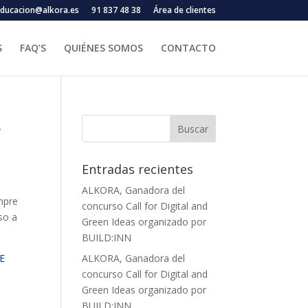
ducacion@alkora.es
91 837 48 38
Área de clientes
S
FAQ’S
QUIÉNES SOMOS
CONTACTO
s
Entradas recientes
ALKORA, Ganadora del
mpre
concurso Call for Digital and
so a
Green Ideas organizado por
BUILD:INN
E
ALKORA, Ganadora del
concurso Call for Digital and
Green Ideas organizado por
BUILD:INN